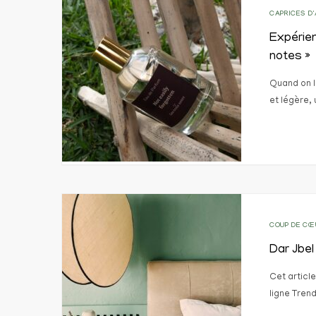
CAPRICES D
Expérien
notes »
Quand on l
et légère,
COUP DE CŒ
Dar Jbel
Cet articl
ligne Tren
partageo