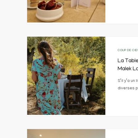
COUP DE CŒ
La Table
Malek La
S’il y’a un
diverses p