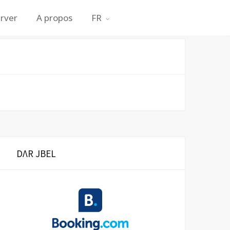
rver
A propos
FR
DΛR JBEL