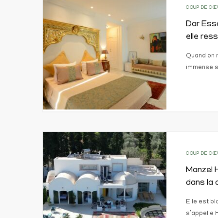
COUP DE CŒ
Dar Essa
elle res
Quand on r
immense so
COUP DE CŒ
Manzel 
dans la
Elle est b
s’appelle 