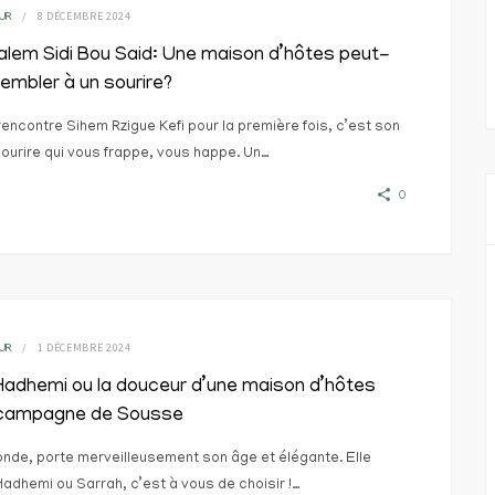
8 DÉCEMBRE 2024
UR
lem Sidi Bou Said: Une maison d’hôtes peut-
sembler à un sourire?
encontre Sihem Rzigue Kefi pour la première fois, c’est son
urire qui vous frappe, vous happe. Un…
0
1 DÉCEMBRE 2024
UR
Hadhemi ou la douceur d’une maison d’hôtes
 campagne de Sousse
londe, porte merveilleusement son âge et élégante. Elle
Hadhemi ou Sarrah, c’est à vous de choisir !…