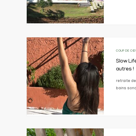
COUP DE CŒ
Slow Lif
autres !
retraite d
bains son