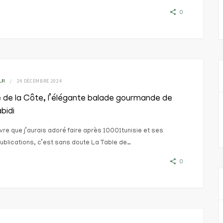
0
24 DÉCEMBRE 2024
UR
 de la Côte, l’élégante balade gourmande de
bidi
 livre que j’aurais adoré faire après 10001tunisie et ses
ublications, c’est sans doute La Table de…
0