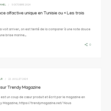
5 OCTOBRE 2024
'AMEL
ce olfactive unique en Tunisie ou « Les trois
a voit arriver, on est tenté de la comparer à une note douce
 une brise marine…
0
22 JUILLET 2024
UR
 sur Trendy Magazine
e est un coup de cœur produit et écrit par le magazine en
dy Magazine; https://trendymagazine.net/ Nous
ns…