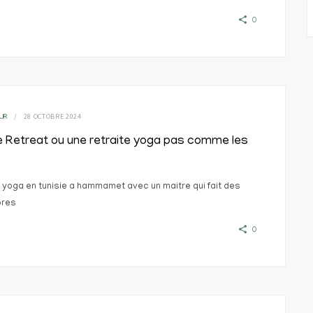
0
28 OCTOBRE 2024
UR
e Retreat ou une retraite yoga pas comme les
e yoga en tunisie a hammamet avec un maitre qui fait des
ores
0