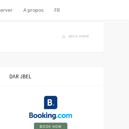
erver
A propos
FR
BACK HOME
DΛR JBEL
BOOK NOW