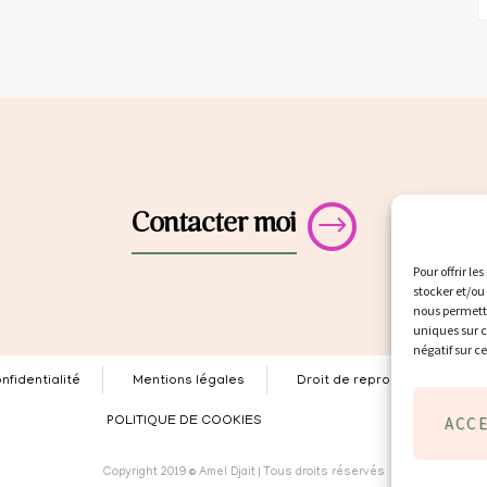
Contacter moi
Pour offrir le
stocker et/ou
nous permettr
uniques sur c
négatif sur c
nfidentialité
Mentions légales
Droit de reproduction
ACC
POLITIQUE DE COOKIES
Copyright 2019 © Amel Djait | Tous droits réservés