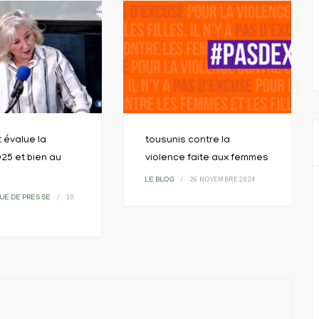
t évalue la
tousunis contre la
25 et bien au
violence faite aux femmes
26 NOVEMBRE 2024
LE BLOG
10
UE DE PRESSE