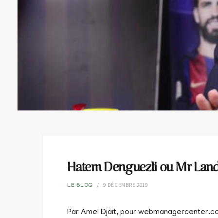
Hatem Denguezli ou Mr Land
9 DÉCEMBRE 2019
LE BLOG
Par Amel Djait, pour webmanagercenter.c