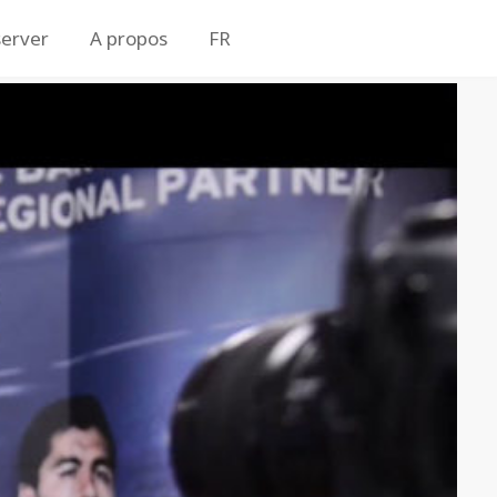
erver
A propos
FR