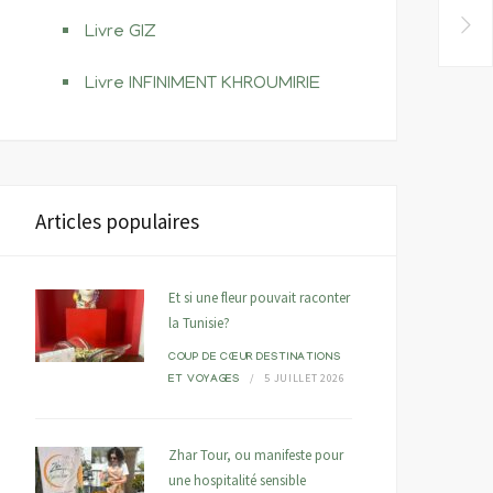
Livre GIZ
Livre INFINIMENT KHROUMIRIE
Articles populaires
« Tounes Lik » ou l’art de
Vers un roman
donner du sens au
photographique ou reto
tourisme tunisien
sur un atelier d’écriture
Et si une fleur pouvait raconter
photographique
22 NOVEMBRE 2024
LE BLOG
la Tunisie?
11 NOVEMBRE 2024
LE BLOG
COUP DE CŒUR
DESTINATIONS
5 JUILLET 2026
ET VOYAGES
Zhar Tour, ou manifeste pour
une hospitalité sensible