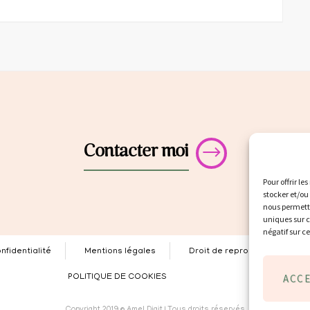
Contacter moi
Pour offrir le
stocker et/ou
nous permettr
uniques sur c
négatif sur c
nfidentialité
Mentions légales
Droit de reproduction
ACC
POLITIQUE DE COOKIES
Copyright 2019 © Amel Djait | Tous droits réservés