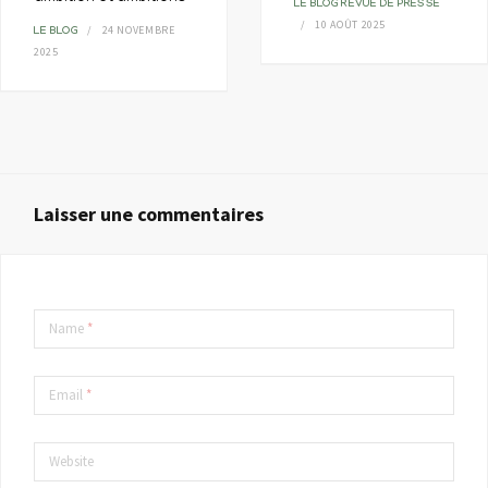
LE BLOG
REVUE DE PRESSE
10 AOÛT 2025
24 NOVEMBRE
LE BLOG
2025
Laisser une commentaires
Name
*
Email
*
Website