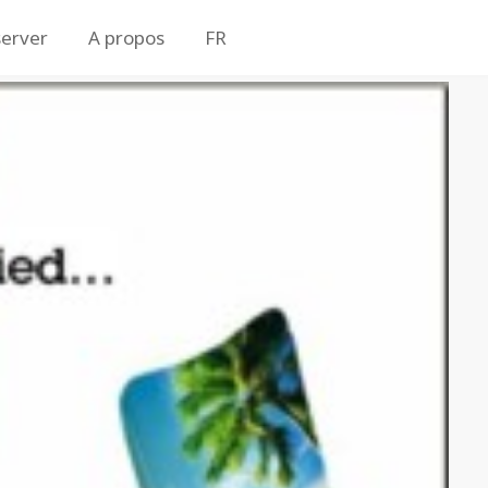
erver
A propos
FR