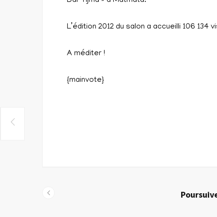
Dar Tijma » à Matmata.
L’édition 2012 du salon a accueilli 106 134 
A méditer !
{mainvote}
Poursuive