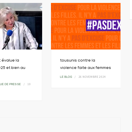
t évalue la
tousunis contre la
25 et bien au
violence faite aux femmes
26 NOVEMBRE 2024
LE BLOG
10
UE DE PRESSE