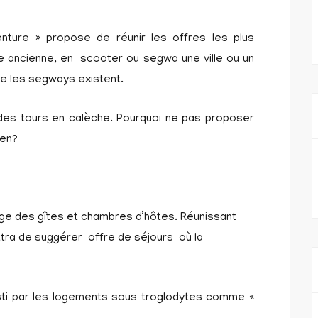
ture » propose de réunir les offres les plus
ure ancienne, en scooter ou segwa une ville ou un
ue les segways existent.
 des tours en calèche. Pourquoi ne pas proposer
ien?
lage des gîtes et chambres d’hôtes. Réunissant
ttra de suggérer offre de séjours où la
esti par les logements sous troglodytes comme «