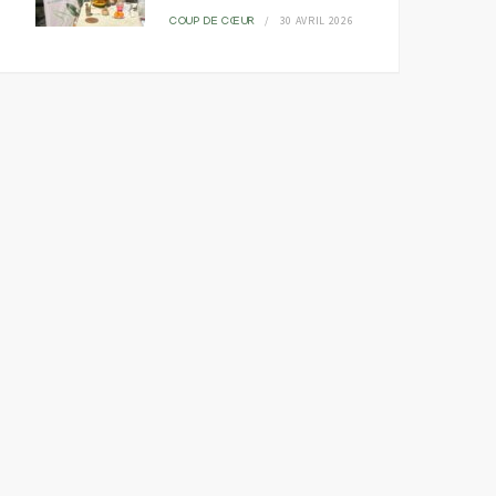
30 AVRIL 2026
COUP DE CŒUR
« Tounes Lik » ou l’art de
Vers un roman
donner du sens au
photographique ou reto
tourisme tunisien
sur un atelier d’écriture
photographique
22 NOVEMBRE 2024
LE BLOG
11 NOVEMBRE 2024
LE BLOG