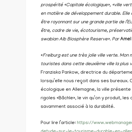
prospérité «Capitale écologique», «ville verte
en matière de développement durable. Elle 
être rayonnant sur une grande partie de l’Eu
être, cadre de vie, écotourisme, préservat
swabian Alb Biosphère Reserve». Par
Amel
«
Freiburg est une très jolie ville verte. Mon 
touristes dans cette deuxième ville la plus 
Franziska Pankow, directrice du départemen
lorsqu’elle nous reçoit dans ses bureaux
écologique en Allemagne, la ville présent
rigoles «Bächle», le vin qu’on y produit, le
savamment associé à la durabilité.
Pour lire l’article:
https://www.webmanager
detude-sur-le-tourisme-durable-en-allem