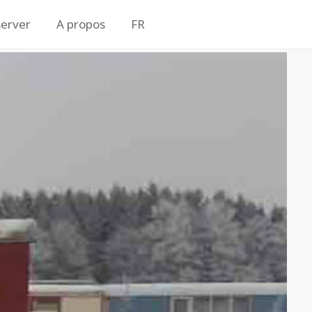
erver
A propos
FR