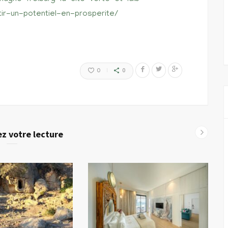
r-un-potentiel-en-prosperite/
0
0
z votre lecture