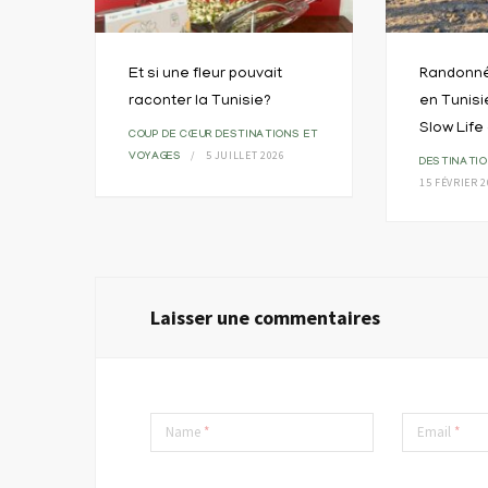
1
Et si une fleur pouvait
Randonn
raconter la Tunisie?
en Tunisi
Slow Life
COUP DE CŒUR
DESTINATIONS ET
5 JUILLET 2026
VOYAGES
DESTINATI
15 FÉVRIER 
Laisser une commentaires
Name
*
Email
*