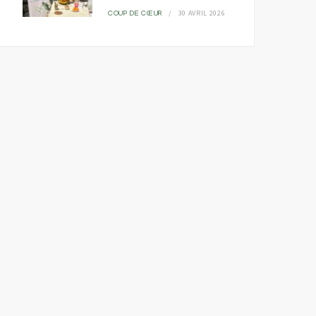
30 AVRIL 2026
COUP DE CŒUR
Alger en maison d’hôtes
Arabie saoudite, un
ou la promesse d’un
festival de bridge témoi
tourisme qui s’élance?
d’un pays en devenir
DESTINATIONS ET VOYAGES
DESTINATIONS ET VOYAGES
11 JANVIER 2025
22 NOVEMBRE 2024