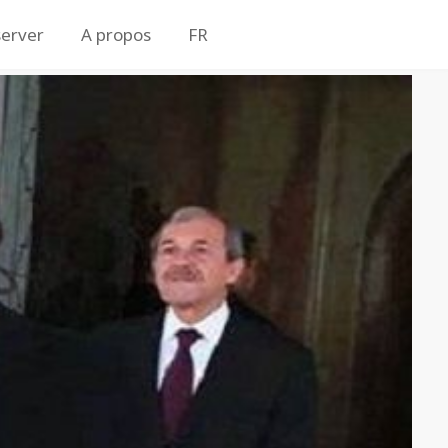
erver
A propos
FR