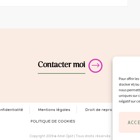
Contacter moi
Pour offrir le
stocker et/ou
nous permettr
uniques sur c
négatif sur c
nfidentialité
Mentions légales
Droit de reproduction
ACC
POLITIQUE DE COOKIES
Copyright 2019 © Amel Djait | Tous droits réservés