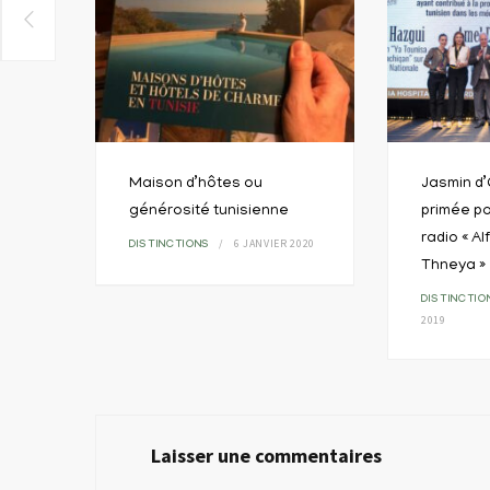
Maison d’hôtes ou
Jasmin d’
ère
générosité tunisienne
primée po
radio « A
6 JANVIER 2020
DISTINCTIONS
Thneya »
RE
DISTINCTIO
2019
Laisser une commentaires