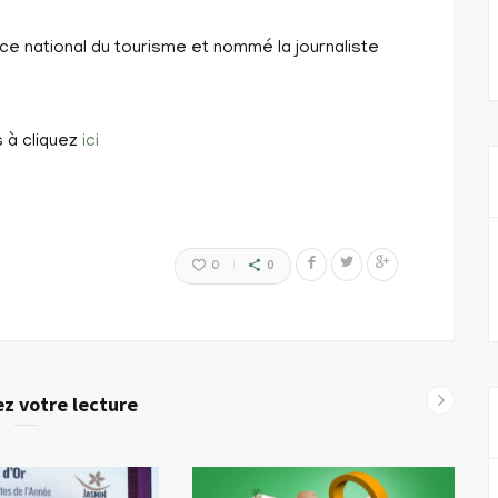
ice national du tourisme et nommé la journaliste
s à cliquez
ici
0
0
z votre lecture