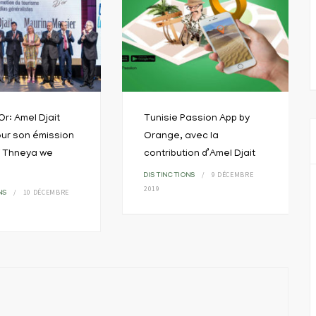
Or: Amel Djait
Tunisie Passion App by
ur son émission
Orange, avec la
lf Thneya we
contribution d’Amel Djait
9 DÉCEMBRE
DISTINCTIONS
2019
10 DÉCEMBRE
NS