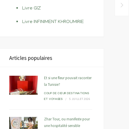
Livre GIZ
Livre INFINIMENT KHROUMIRIE
GASTRONOMIE – La
La Tunisie, premier pay
Tunisie participera au
étranger à participer au
Articles populaires
Grand Prix de Littérature
Grand Prix de Littératur
Culinaire
Culinaire – la-femme.tn
Et si une fleur pouvait raconter
9 DÉCEMBRE
9 DÉCEMBRE
DISTINCTIONS
DISTINCTIONS
la Tunisie?
2019
2019
COUP DE CŒUR
DESTINATIONS
5 JUILLET 2026
ET VOYAGES
Zhar Tour, ou manifeste pour
une hospitalité sensible