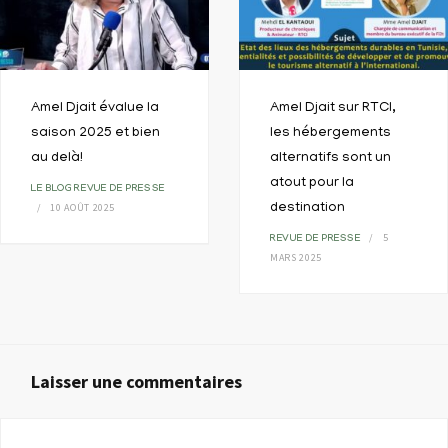
Amel Djait évalue la
Amel Djait sur RTCI,
saison 2025 et bien
les hébergements
au delà!
alternatifs sont un
atout pour la
LE BLOG
REVUE DE PRESSE
10 AOÛT 2025
destination
5
REVUE DE PRESSE
MARS 2025
Laisser une commentaires