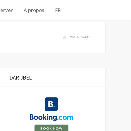
erver
A propos
FR
BACK HOME
DΛR JBEL
BOOK NOW