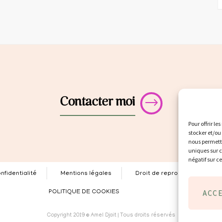
Contacter moi
Pour offrir le
stocker et/ou
nous permettr
uniques sur c
négatif sur c
nfidentialité
Mentions légales
Droit de reproduction
ACC
POLITIQUE DE COOKIES
Copyright 2019 © Amel Djait | Tous droits réservés