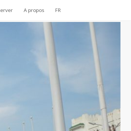
erver
A propos
FR