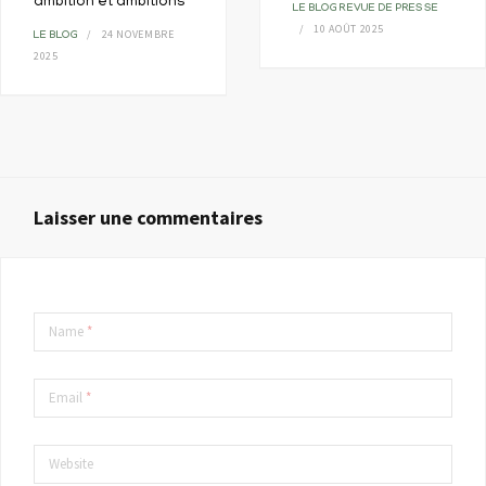
ambition et ambitions
LE BLOG
REVUE DE PRESSE
10 AOÛT 2025
24 NOVEMBRE
LE BLOG
2025
Laisser une commentaires
Name
*
Email
*
Website